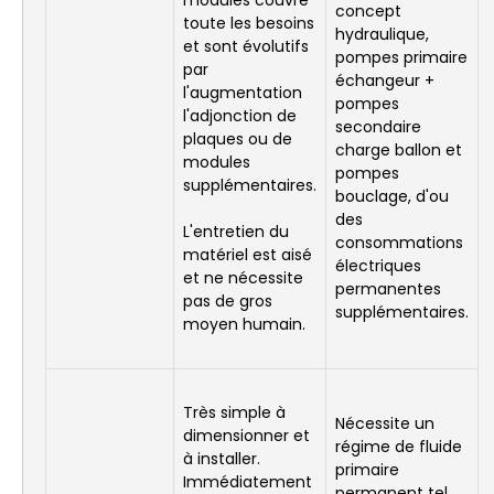
modules couvre
concept
toute les besoins
hydraulique,
et sont évolutifs
pompes primaire
par
échangeur +
l'augmentation
pompes
l'adjonction de
secondaire
plaques ou de
charge ballon et
modules
pompes
supplémentaires.
bouclage, d'ou
des
L'entretien du
consommations
matériel est aisé
électriques
et ne nécessite
permanentes
pas de gros
supplémentaires.
moyen humain.
Très simple à
Nécessite un
dimensionner et
régime de fluide
à installer.
primaire
Immédiatement
permanent tel