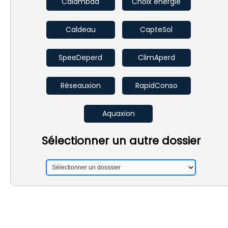
Calambda
Choix énergie
Caldeau
CapteSol
SpeeDeperd
ClimAperd
Réseauxion
RapidConso
Aquaxion
Sélectionner un autre dossier