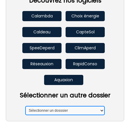
Découvrez nos logiciels
Calambda
Choix énergie
Caldeau
CapteSol
SpeeDeperd
ClimAperd
Réseauxion
RapidConso
Aquaxion
Sélectionner un autre dossier