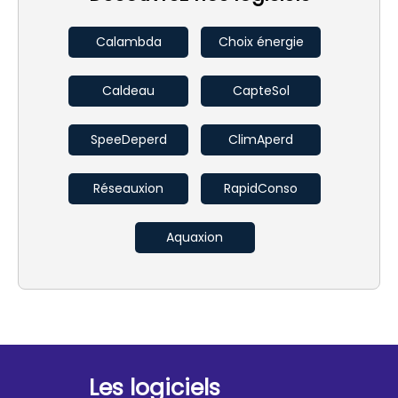
Calambda
Choix énergie
Caldeau
CapteSol
SpeeDeperd
ClimAperd
Réseauxion
RapidConso
Aquaxion
Les logiciels